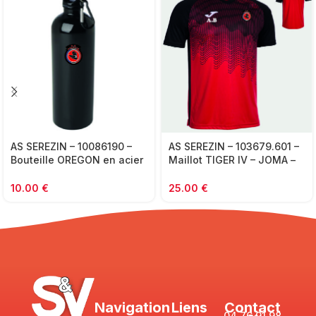
AS SEREZIN – 10086190 –
AS SEREZIN – 103679.601 –
Bouteille OREGON en acier
Maillot TIGER IV – JOMA –
– noir
rouge et noir
10.00
€
25.00
€
Navigation
Liens
Contact
04 76 91 98