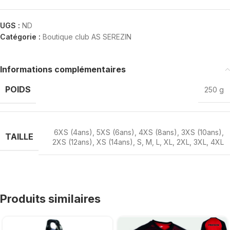
UGS :
ND
Catégorie :
Boutique club AS SEREZIN
Informations complémentaires
POIDS
250 g
6XS (4ans)
,
5XS (6ans)
,
4XS (8ans)
,
3XS (10ans)
,
TAILLE
2XS (12ans)
,
XS (14ans)
,
S
,
M
,
L
,
XL
,
2XL
,
3XL
,
4XL
Produits similaires