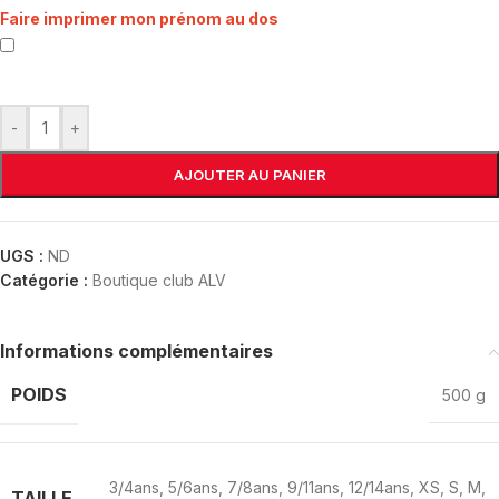
Faire imprimer mon prénom au dos
-
+
AJOUTER AU PANIER
UGS :
ND
Catégorie :
Boutique club ALV
Informations complémentaires
POIDS
500 g
3/4ans
,
5/6ans
,
7/8ans
,
9/11ans
,
12/14ans
,
XS
,
S
,
M
,
TAILLE