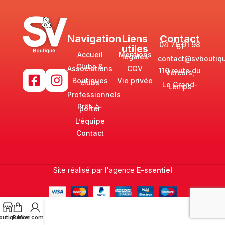
Navigation
Liens
Contact
04 76 91 98
61
utiles
Accueil
Mentions
légales
contact@svboutiqu
Clubs &
Associations
CGV
110 route du
Vercors,
Boutiques
Vie privée
clubs
Le Grand-
Lemps
Professionnels
Prêt-à-
porter
L’équipe
Contact
Site réalisé par l'agence
E-ssentiel
outique
Panier
Mon compte