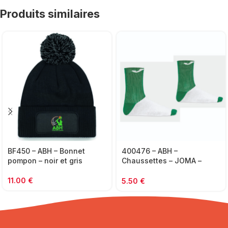
Produits similaires
BF450 – ABH – Bonnet
400476 – ABH –
pompon – noir et gris
Chaussettes – JOMA –
blanc et vert
11.00
€
5.50
€