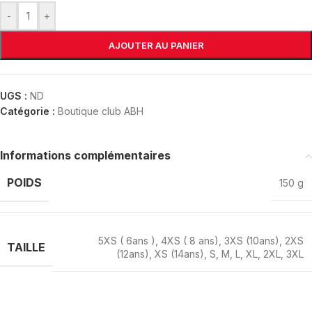
-
+
AJOUTER AU PANIER
UGS :
ND
Catégorie :
Boutique club ABH
Informations complémentaires
POIDS
150 g
5XS ( 6ans )
,
4XS ( 8 ans)
,
3XS (10ans)
,
2XS
TAILLE
(12ans)
,
XS (14ans)
,
S
,
M
,
L
,
XL
,
2XL
,
3XL