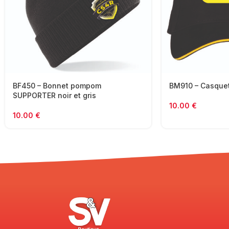
BF450 – Bonnet pompom
BM910 – Casque
SUPPORTER noir et gris
10.00
€
10.00
€