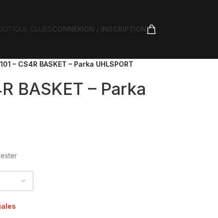
OUTIQUE CLUBS
CONNEXION / INSCRIPTION
101 – CS4R BASKET – Parka UHLSPORT
4R BASKET – Parka
ester
iales