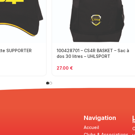
tte SUPPORTER
100428701 – CS4R BASKET – Sac à
dos 30 litres – UHLSPORT
27.00
€
Navigation
M
Accueil
Clubs & Associations