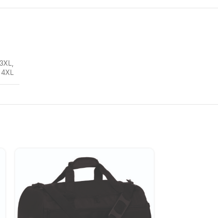
3XL
,
4XL