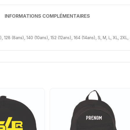
INFORMATIONS COMPLÉMENTAIRES
)
,
128 (8ans)
,
140 (10ans)
,
152 (12ans)
,
164 (14ans)
,
S
,
M
,
L
,
XL
,
2XL
,