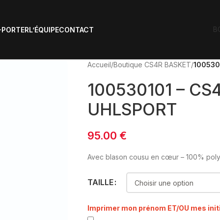
B
-PORTER
L’ÉQUIPE
CONTACT
Accueil
/
Boutique CS4R BASKET
/
100530
100530101 – CS
UHLSPORT
95.00
€
Avec blason cousu en cœur – 100% poly
TAILLE
Imprimer mon prénom ET/OU mes init