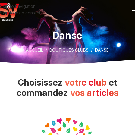
Skip to navigation
Skip to main content
Danse
ACCUEIL
/
BOUTIQUES CLUBS
/ DANSE
Choisissez
votre club
et
commandez
vos articles